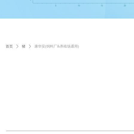
首页
ꄲ
猪
ꄲ
康华安(饲料厂&养殖场通用)