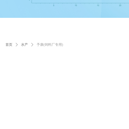
首页
ꄲ
水产
ꄲ
予康(饲料厂专用)