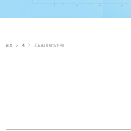
首页
ꄲ
猪
ꄲ
禾五素(养殖场专用)