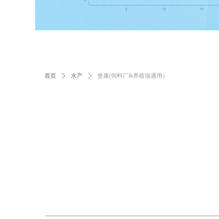
首页
ꄲ
水产
ꄲ
煲康(饲料厂&养殖场通用）