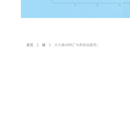
首页
ꄲ
猪
ꄲ
火力康(饲料厂&养殖场通用）