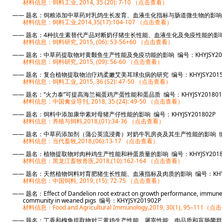
材料信息：饲料工业, 2014, 35 (20): 7-10 （点击查看）
—— 题名：饲粮添加中草药对乳鸽生长发育、血液生化指标与肠道微生物的影响 编号
材料信息：饲料工业,2014,35(17):104-107 （点击查看）
—— 题名：4种抗生素替代产品对断奶仔猪生长性能、血液生化及免疫性能的影响 编
材料信息：饲料研究, 2015, (06): 53-56+60 （点击查看）
—— 题名：中草药提取物对黄颡鱼生产性能及免疫功能的影响 编号：KHYJSY20
材料信息：饲料研究, 2015, (09): 56-60 （点击查看）
—— 题名：复合植物提取物治疗鸡柔嫩艾美耳球虫病的研究 编号：KHYJSY201
材料信息：饲料工业, 2015, 36 (S2): 47-50 （点击查看）
—— 题名：“火力泰”可提高海兰褐蛋鸡产蛋性能和蛋品质 编号：KHYJSY2018
材料信息：中国禽业导刊, 2018, 35 (24): 49-50 （点击查看）
—— 题名：饲料中添加康华素对母猪产仔性能的影响 编号：KHYJSY201802
材料信息：养殖与饲料,2018,(01):34-36 （点击查看）
—— 题名：中草药添加剂（蒲公英流浸膏）对奶牛乳房炎及其生产性能的影响 编号：
材料信息：当代畜牧,2018,(06):13-17 （点击查看）
—— 题名：植物提取物对肉种鸡生产性能和种蛋质量的影响 编号：KHYJSY201
材料信息：黑龙江畜牧兽医,2018,(10):162-164 （点击查看）
—— 题名：天然植物饲料对育肥猪生长性能、血液指标及肉质的影响 编号：KHYJ
材料信息：中国饲料, 2019, (15): 72-75 （点击查看）
—— 题名：Effect of Dandelion root extract on growth performance, immun
community in weaned pigs 编号：KHYJSY201902P
材料信息：Food and Agricultural Immunology,2019, 30(1), 95–111
—— 题名：丁香和槐角提取物对三黄鸡生产性能、屠宰性能、肉品质和盲肠菌群的影响