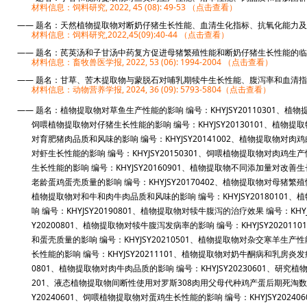
材料信息：饲料研究, 2022, 45 (08): 49-53 （点击查看）
—— 题名：天然植物提取物对断奶仔猪生长性能、血清生化指标、抗氧化能力及免疫
材料信息：饲料研究,2022,45(09):40-44 （点击查看）
—— 题名：芪英汤和子甘汤中药复方促进母猪繁殖性能和断奶仔猪生长性能的临床研究
材料信息：畜牧兽医学报, 2022, 53 (06): 1994-2004 （点击查看）
—— 题名：甘草、苦木提取物与蒙脱石对哺乳期犊牛生长性能、腹泻率和血清指标的影
材料信息：动物营养学报, 2024, 36 (09): 5793-5804（点击查看）
—— 题名：植物提取物对草鱼生产性能的影响 编号：KHYJSY20110301、植物提
饲喂植物提取物对仔猪生长性能的影响 编号：KHYJSY20130101
、
植物提取物
对育肥猪肉品质和风味的影响 编号：KHYJSY20141002、
植物提取
物对肉鸡肉
对虾生长性能的影响 编号：KHYJSY20150301、饲喂植物提取物对肉鸡生产性能
生长性能的影响 编号：KHYJSY20160901、植物提取物不同添加量对改善生长育
老龄蛋鸡蛋壳质量的影响 编号：KHYJSY20170402
、
植物提取物对母猪繁殖性能
植物提取物对和牛和肉牛肉品质和风味的影响 编号：KHYJSY20180101
、
植
响 编号：KHYJSY20190801
、
植物提取物对犊牛腹泻的治疗效果 编号：KHYJSY
Y20200801
、
植物提取物对犊牛腹泻发病率的影响 编号：KHYJSY20201101
和蛋壳质量的影响 编号：KHYJSY20210501
、
植物提取物对杂交寒羊生产性能的影
长性能的影响 编号：KHYJSY20211101
、
植物提取物对奶牛酮病和乳房炎发病率
0801
、
植物提取物对肉牛肉品质的影响 编号：KHYJSY20230601
、
研究植物
201
、
液态植物提取物间断性使用对罗斯308肉用父母代种鸡产蛋后期死淘数和产蛋
Y20240601
、
饲喂植物提取物对蛋鸡生长性能的影响 编号：KHYJSY202406