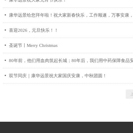
康华远景祝大家元宵节快乐！
넷
康华远景给您拜年啦！祝大家新春快乐，工作顺遂，万事安康
넷
喜迎2026，元旦快乐！！
넷
圣诞节丨Merry Christmas
넷
80年前，他们用血肉筑起长城；80年后，我们用中药保障食品
넷
双节同庆｜康华远景祝大家国庆安康，中秋团圆！